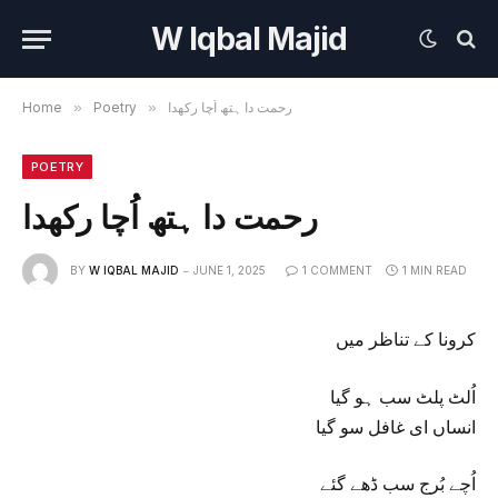
W Iqbal Majid
Home
»
Poetry
»
رحمت دا ہتھ اُچا رکھدا
POETRY
رحمت دا ہتھ اُچا رکھدا
BY
W IQBAL MAJID
JUNE 1, 2025
1 COMMENT
1 MIN READ
کرونا کے تناظر میں
اُلٹ پلٹ سب ہو گیا
انساں ای غافل سو گیا
اُچے بُرج سب ڈھے گئے