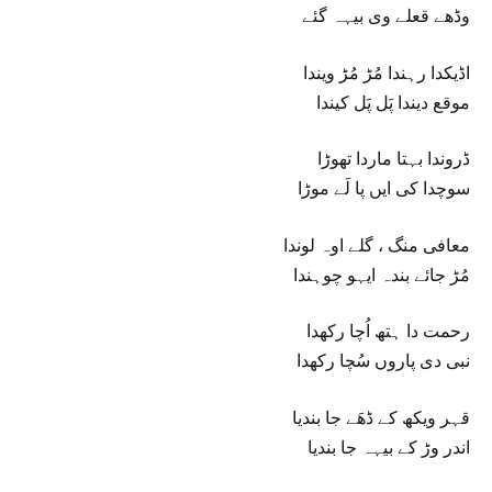
وڈھے قعلے وی بیہہ گئے
اڈیکدا رہندا مُڑ مُڑ ویندا
موقع دیندا پَل پَل کیندا
ڈروندا بہتا ماردا تھوڑا
سوچدا کی ایں پا لَے موڑا
معافی منگ ، گلے اوہ لوندا
مُڑ جائے بندہ ایہو چوہندا
رحمت دا ہتھ اُچا رکھدا
نبی دی پاروں سُچا رکھدا
قہر ویکھ کے ڈھَے جا بندیا
اندر وڑ کے بیہہ جا بندیا