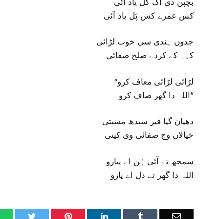
بچپن دی اک گل یاد آئی
کس عمرے کس پَل یاد آئی
جدوں ہندی سی خوب لڑائی
کہہ کے کردے صلح صفائی
“لڑائی لڑائی معاف کرو
اللہ دا گھر صاف کرو”
دھیان گیا فیر سیدھ مسیتی
خیالاں وچ صفائی وی کیتی
سمجھ تے آئی ہُن اے پیارو
اللہ دا گھر تے دل اے یارو
WhatsApp
Twitter
Pinterest
LinkedIn
Tumblr
Email