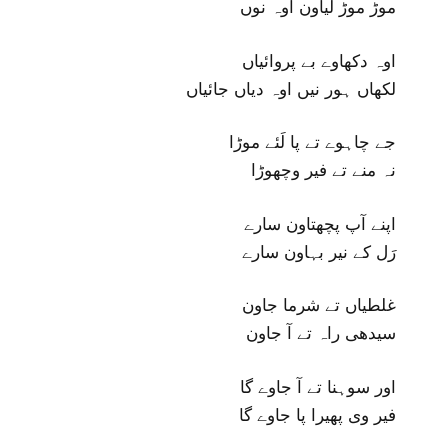
موڑ موڑ لیاون اوہ نوں
اوہ دکھاوے بے پروائیاں
لکھاں ہور نیں اوہ دیاں جائیاں
جے چاہوے تے پا لَئے موڑا
نہ منے تے فیر وچھوڑا
اپنے آپ پچھتاون سارے
رَل کے نیر بہاون سارے
غلطیاں تے شرما جاون
سیدھی راہ تے آ جاون
اور سوہنا تے آ جاوے گا
فیر وی پھیرا پا جاوے گا