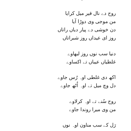
روح دے نال فیر میل کرایا
من موجی وی دوڑا آیا
دن خوشی دے پیار دیاں راتاں
روز ای عیداں روز شبراتاں
دنیا سب نوں روز لبھاوے
غلطیاں عیباں تے اکساوے
اکھ دی غلطی اوہ رُس جاوے
دل وچ میل تے اوہ اُٹھ جاوے
روح سُنے تے اوہ کرلاوے
من وی میرا روندا جاوے
رَل کے سب مناون اوہ نوں