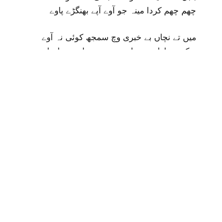
چھم چھم کردا مینہ جو آوے آپے بھنگڑے پاوے
میں تے نچاں بے خبری وچ سمجھ کوئی نہ آوے
ویکھی جاواں میں ایہہ سبھے ، جادو ہندا جاوے
میں جو ویکھاں آسے پاسے ، ہر سُو ایہہ تماشا
ہر کوئی ایٹھے ایکو تان ، کی تولہ کی ماشا
من میرے نیں موجاں لا کے خوب دھمالاں پائیاں
رج رج نچیا ، بھنوراں پائیاں ، ریجھاں اوہ نے لاہیاں
دِسے ڈور جو عشق دی ماجد ، تن من واری جاوے
عشق تے پہلے سمجھ بھلاوے فیر اوہ خوب نچاوے
WhatsApp
Twitter
Pinterest
LinkedIn
Tumblr
Email