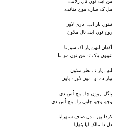
من اپنے نوں نال رلاندے
مل کے سارے موج مناندے
تینوں یار ایہہ یاری لاون
روح نوں اپنے نال ملاون
اَکھاں لبھن یار اک سوہنا
عیبوں پاک تے من نوں موہنا
لبھے یار تے نظر ملاون
پیار دے اوہ نوں ڈورے پاون
پاگل ہوون چاہ وچ اُس دی
وچھ وچھ جاون راہ وچ اُس دی
کردا پھرے دل صاف ستھرایا
دل دا مالک لیا بٹھایا