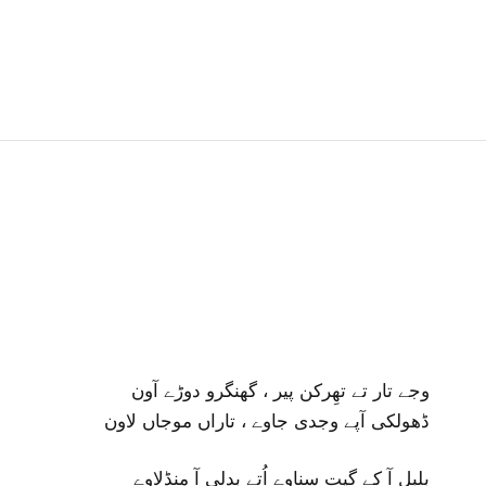
وجے تار تے تھِرکن پیر ، گھنگرو دوڑے آون
ڈھولکی آپے وجدی جاوے ، تاراں موجاں لاون
بلبل آ کے گیت سناوے اُتے بدلی آ منڈلاوے