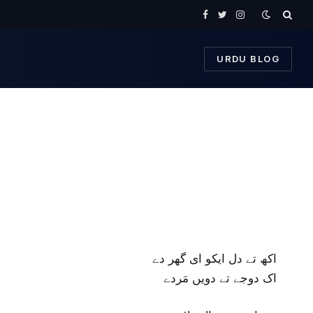
Facebook
Twitter
Instagram
URDU BLOG
اکھ تے دل ایکو ای گھر دے
اک دوجے تے دویں مَردے