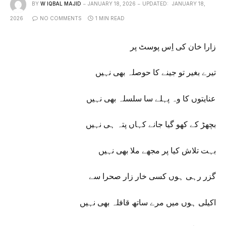
BY
W IQBAL MAJID
JANUARY 18, 2026
UPDATED:
JANUARY 18,
2026
NO COMMENTS
1 MIN READ
زارا خان کی اِس پوسٹ پر
تیرے بغیر تو جینے کا حوصلہ بھی نہیں
عنایتوں کا وہ پہلے سا سلسلہ بھی نہیں
بچھڑ کے کھو گیا جانے کہاں پتہ ہی نہیں
بہت تلاش کیا پر مجھے ملا بھی نہیں
گزر رہی ہوں کسی خار زار صحرا سے
اکیلی ہوں میں مرے ساتھ قافلہ بھی نہیں