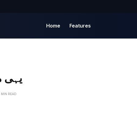
Home
Features
یہی م
1 MIN READ