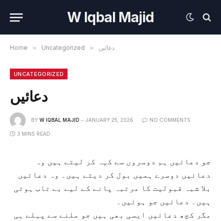
W Iqbal Majid
دعائیں
»
Uncategorized
»
Home
UNCATEGORIZED
دعائیں
BY
W IQBAL MAJID
JANUARY 25, 2026
NO COMMENTS
3 MINS READ
جو دعائیں ہم دوسروں سے کہہ کر لیتے ہیں وہ
دعائیں دوسرے ہمیں بول کر دیتے ہیں۔ وہ دعائیں
بلا شبہ قبولیت کا مرتبہ پانے کے لیے بے تاب ہوتی
ہیں۔ دعائیں جو ہوئیں۔
مگر کچھ دعائیں ایسی بھی ہیں جو ملنے سے پہلے ہی