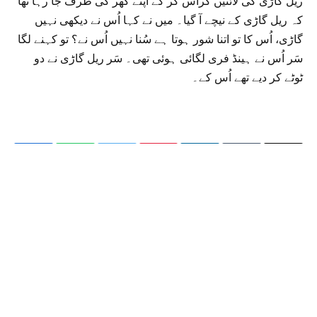
ریل گاڑی کی لائنیں کراس کر کے اپنے گھر کی طرف جا رہا تھا
کہ ریل گاڑی کے نیچے آ گیا۔ میں نے کہا اُس نے دیکھی نہیں
گاڑی، اُس کا تو اتنا شور ہوتا ہے سُنا نہیں اُس نے؟ تو کہنے لگا
سَر اُس نے ہینڈ فری لگائی ہوئی تھی۔ سَر ریل گاڑی نے دو
ٹوٹے کر دیے تھے اُس کے۔
Facebook
WhatsApp
Twitter
Pinterest
LinkedIn
Tumblr
Emai
W Iqbal Majid
RELATED
POSTS