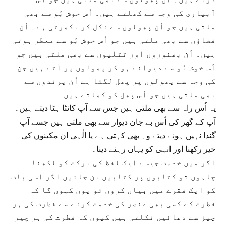
آبیاری کی وجہ سے کھلتے ہیں۔ اُس خوش بُو سے بھی
ملتی ہیں جو اُن پھولوں سے نکل کر بکھرتی ہے۔ اُن
فضاؤں سے بھی ملتی ہیں جو اُس خوش بُو سے معطر ہوتی
ہیں۔ اُن بھنوروں اور تتلیوں سے بھی ملتی ہیں جو
اُس خوش بُو سے دیوانے ہو کر پھولوں پر آتے ہیں جن
کی وجہ سے پھولوں پر پھل لگتا ہے اُن پرندوں سے
بھی ملتی ہیں جو اُس پھل کو کھاتے ہیں
یہ اُس راہ سے بھی ملتی ہیں جس سے آپ کانٹا ہٹا دیتے ہیں۔
آپ کے گھر کی اُس بے جان دیوار سے بھی ملتی ہیں جسے آپ
گندا نہیں ہونے دیتے وہ بھی کہتی ہے یا الٰہی ان مکینوں کی
خیر رکھنا اور انہی کو یہاں رہنے دینا۔
اگر میں خدمت جیسے ایک لفظ کی برکت کو لکھنا
چاہوں تو کتابوں پر کتابیں بن جائیں اگر اسی بات
کو ایک فقرے میں بیان کروں تو یوں کہوں گا کہ
فطرت کے کسی بھی عنصر کی خدمت کرنے سے فطرت کی ہر
چیز سے دعائیں نکلتی ہیں کیوں کہ فطرت کی ہر چیز