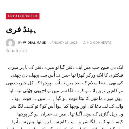
UNCATEGORIZED
ہینڈ فری
BY
W IQBAL MAJID
JANUARY 25, 2026
NO COMMENTS
1 MIN READ
ایک دن صبح جب میں اپنے دفتر گیا تو میرے دفتر کے باہر میری
فیکٹری کا ایک ورکر کھڑا تھا جس نے اُس سے پچھلے دن چھٹی
کی تھی۔ دعا سلام کے بعد میں نے اُسے پوچھا کہ کل خیریت تھی
تم کام پر نہیں آئے تو کہنے لگا سر میں تو آج بھی چھُٹی لینے آیا
ہوں میرے ماموں کا بیٹا فوت ہو گیا ہے۔ میں نے فوت ہونے
والے کے لیے دعا کی اور پوچھا کیا ہوا اُس کو؟ تو کہنے لگا سَر
وہ ریل گاڑی کے نیچے آگیا تھا۔ میں نے حیران ہو کر پوچھا
کیسے! تو کہنے لگا سَر وہ اپنے کام سے آ رہا تھا، بس سے اُترا