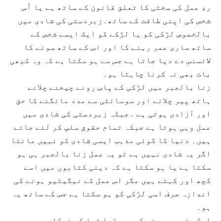
ردِ عمل کی سختی کا تعلق قانون کے ساتھ ہے یا اُس
شخص کی اپنی طاقت کے ساتھ۔زبردستی کی شادی میں
بالخصوص لڑکی کو یا لڑکے کو ایک ایسے شخص کے
ساتھ ساری عمر رہنے کا اور اس کے ساتھ سونے کا
لائسنس دے دیا جاتا ہے جس سے ہو سکتا ہے کہ وہ کبھی
بات بھی نہ کرنا چاہتا ہو۔
زنا بالجبر میں لڑکی کے پاس رونے چیخنے چلانے
ہاتھ پیر چلانے اور سوسائٹی سے مدد مانگنے کا حق
اور آزادی ہوتی ہے ۔جبکہ زبردستی کی شادی میں
عمل وہی ہوتا ہے جبکہ تمام حقوق سلپ کر لئے جاتے
ہیں۔ دنیا کا کوئی مذہب ایسی شادی کو نہیں مانتا
اگر یہ شادی نہیں ہے تو یہ عمل زنا بالجبر ہی ہو
سکتا ہے یا ہو سکتا ہے کہ دینی کتابوں میں اسے
کچھ اور کہتے ہیں مگر اس عمل کے نیگیٹیو ہونے کی
اندازہ صرف اسی لڑکی کو ہو سکتا ہے جس کے ساتھ یہ
ہو۔
ایک دفعہ میں نے کہیں پڑھا تھا کہ خرکار جب