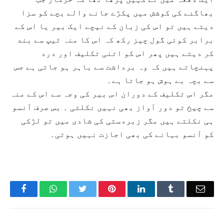
بھاگنے کی کوشش میں پکڑے جانے والے بچے کو سزا
دیتے ہیں تو اس کی زبان کے نیچے ایک بیر یا اس کے
برابر کوئی گول چیز رکھ کہ اس کا منہ ٹیپ سے بند
کر دیتے ہیں پھر اس کو اتنی تکلیف اور درد
پہنچاتے ہیں کہ وہ برداشت سے باہر ہو جاتی ہے جس
سے بچہ بے ہوش ہو جاتا ہے۔
مگر اس تکلیف کے دوران اس بیر کی وجہ سے اس کے منہ
سے چیخ تو دور آواز بھی نہیں نکلتی ۔ بس صرف آنسو
ہی نکلتے ہیں مگر زبردستی کی شادی میں تو لڑکی
کو آنسو بہانے کی بھی اجازت نہیں ہوتی۔
Facebook
WhatsApp
Twitter
Pinterest
LinkedIn
Tumblr
Emai