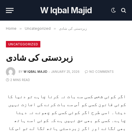
W Iqbal Majid
زبردستی کی شادی
»
Uncategorized
»
Home
UNCATEGORIZED
زبردستی کی شادی
BY
W IQBAL MAJID
JANUARY 25, 2026
NO COMMENTS
2 MINS READ
اگر کوئی شخص کسی سے بات نہ کرنا چاہے تو دنیا کا
کوئی قانون کسی کو اُس سے بات کرنے کی اجازت نہیں
دیتا۔ اسی طرح اگر کوئی کسی کو چھونے نہ دینا
چاہے۔ کسی کو بھی حق نہیں ہے کہ کوئی اسے ہاتھ
بھی لگائے اور اگر زبردستی ہاتھ لگا لے تو اس کا