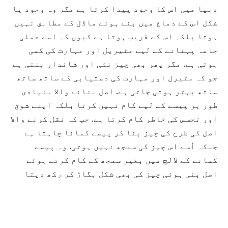
دنیا میں اس کا وجود پیدا کرتا ہے مگر وہ وجود یا
شکل اس کے دماغ میں بنے ہوئے ماڈل کے مطابق نہیں
ہوتا بلکہ اس کے قریب ہوتا ہے کیوں کہ اسے عملی
جامہ پہنانے کے لیے مٹیریل اور مہارت کی کمی
ہوتی ہے. مگر پھر بھی چیز نئی اور شاندار بنتی ہے
جو کہ مٹیرل اور مہارت کی دستیابی کے ساتھ ساتھ
ساتھ بہتر ہوتی جاتی ہے. اصل بنانے والا بنیادی
طور ہر پیسے کے لیے کام نہیں کرتا بلکہ اپنے شوق
اور تجسس کی خاطر کام کرتا ہے. جب کہ نقل کرنے والا
اصل کی طرح کی چیز بنا کر پیسے کمانا چاہتا ہے
جبکہ اُسے اس چیز کی سمجھ نہیں ہوتی. وہ پیسے
کمانے کے لالچ میں بغیر سمجھ کے کام کرتے ہوئے
اصل بنی ہوئی چیز کی بھی شکل بگاڑ کر رکھ دیتا
ہے۔