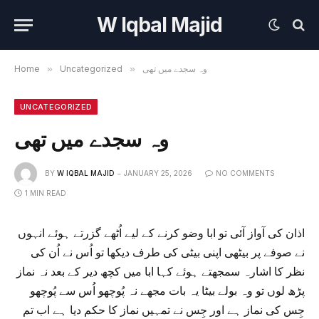
W Iqbal Majid
وہ سجدے میں تھی
»
Uncategorized
»
Home
UNCATEGORIZED
وہ سجدے میں تھی
BY
W IQBAL MAJID
JANUARY 25, 2026
NO COMMENTS
1 MIN READ
اذان کی آواز آئی تو ابا وضو کرنے کے لیے اُٹھے گزرتے ہوئے انہوں
نے صوفے پر بیٹھی اپنی بیٹی کی طرف دیکھا تو اُس نے اُن کی
نظر کا اشارہ سمجھتے ہوئے کہا ابا میں کچھ دیر کے بعد نہ نماز
پڑھ لوں تو وہ بولے بیٹا یہ بات مجھے نہ پُوچھو اُس سے پُوچھو
جِس کی نماز ہے اور جِس نے تمہیں نماز کا حکم دیا ہے اب تم