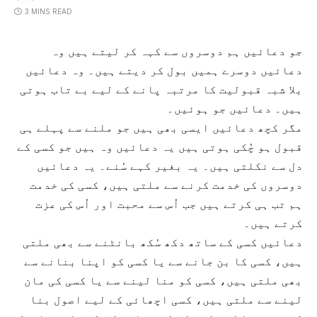
3 MINS READ
جو دعائیں ہم دوسروں سے کہہ کر لیتے ہیں وہ
دعائیں دوسرے ہمیں بول کر دیتے ہیں۔ وہ دعائیں
بلا شبہ قبولیت کا مرتبہ پانے کے لیے بے تاب ہوتی
ہیں۔ دعائیں جو ہوئیں۔
مگر کچھ دعائیں ایسی بھی ہیں جو ملنے سے پہلے ہی
قبول ہو چُکی ہوتی ہیں یہ دعائیں وہ ہیں جو کسی کے
دل سے نکلتی ہیں۔ یہ بغیر کہے سُنے۔ یہ دعائیں
دوسروں کی خدمت کرنے سے ملتی ہیں، کسی کی خدمت
ہم تب ہی کرتے ہیں جب اُس سے محبت اور اُس کی عزت
کرتے ہیں۔
دعائیں کسی کے ساتھ دکھ سُکھ بانٹنے سے بھی ملتی
ہیں، کسی کا بن جانے سے یا کسی کو اپنا بنانے سے
بھی ملتی ہیں، کسی کو منا لینے سے یا کسی کی مان
لینے سے ملتی ہیں، کسی اچھائی کے لیے اصول بنا