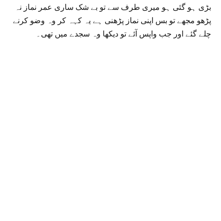
بڑی ہو گئی ہو میری طرف سے تو بے شک ساری عمر نماز نہ
پڑھو مجھے تو بس اپنی نماز پڑھنی ہے یہ کہہ کر وہ وضو کرنے
چلے گئے اور جب واپس آئے تو دیکھا وہ سجدے میں تھی۔