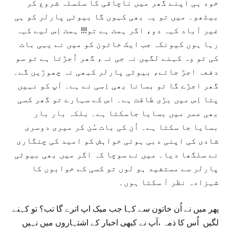
خود ہی اپنے گھر میں ناچاقی کا سلسلہ شروع کر
بیٹھو۔ میں تو یہ بھی کہوں گا بیوٹی پارلر کو ہی
غیر آباد کہہ دو، اگر ہمت ہے تو!!! ہمت اِس لیے کہہ
رہا ہوں کیونکہ جب ایک خاتون کو میں نے یہی بات
کی تو وہ کہنے لگیں نہ جی نہ، گھر اُجڑتا ہے تو سو
دفعہ اجڑ جائے، بیوٹی پارلر کبھی نہ چھوڑیں گے۔
گھر اجڑے گا تو بسانا بھی اِسی نے ہے۔ آپ کو نہیں
پتا اِس میں بڑی طاقت ہے۔ اس کے سہارے تو گھر کسی
بھی عمر میں بسایا جاسکتا ہے۔ بلکہ بار بار
بسایا جا سکتا ہے۔ اُن کی بات سُن کر میری دوسری
شادی کی اپنی دبی ہوئی خواہش کو امید کی چنگاری
نے سلگھا دیا۔ میں نے سوچا کہ اگر میں بھی بیوٹی
پارلر سے مستفید ہو لوں تو کسی کے خوابوں کا
شہزادہ نظر آ سکتا ہوں۔
پھر میں نے اُن خاتون سے کہا جب میک اپ اترے گا تب؟ تو کہنے
لگیں اُس کا ذمہ ،آپ نے کبھی اخبار کے اشتہاروں میں نہیں