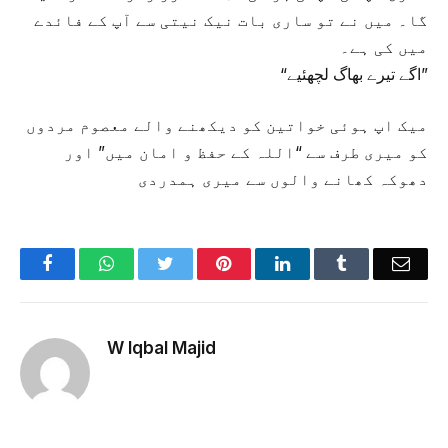
گا۔ میں نے تو ساری بات نیک نیتی سے آپ کے فائدے
میں کی ہے۔
“اگے تیرے بھاگ لچھئیے”
میک اپ ہوئی خواتین کو دیکھنے والے معصوم مردوں
کو میری طرف سے “اللہ کے حفظ و امان میں” اور
دھوکہ کھانے والوں سے میری ہمدردی
Facebook
WhatsApp
Twitter
Pinterest
LinkedIn
Tumblr
Emai
W Iqbal Majid