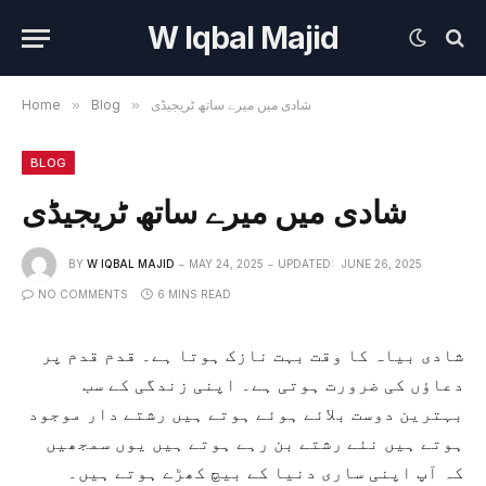
W Iqbal Majid
شادی میں میرے ساتھ ٹریجیڈی
»
Blog
»
Home
BLOG
شادی میں میرے ساتھ ٹریجیڈی
BY
W IQBAL MAJID
MAY 24, 2025
UPDATED:
JUNE 26, 2025
NO COMMENTS
6 MINS READ
شادی بیاہ کا وقت بہت نازک ہوتا ہے۔ قدم قدم پر
دعاؤں کی ضرورت ہوتی ہے۔ اپنی زندگی کے سب
بہترین دوست بلائے ہوئے ہوتے ہیں رشتے دار موجود
ہوتے ہیں نئے رشتے بن رہے ہوتے ہیں یوں سمجھیں
کہ آپ اپنی ساری دنیا کے بیچ کھڑے ہوتے ہیں۔