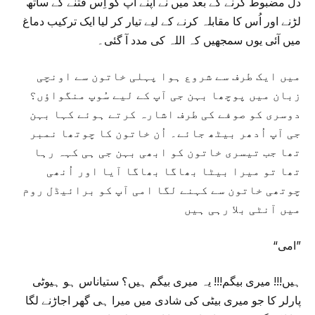
دل مضبوط کرنے کے بعد میں نے اپنے آپ کو اِس فتنے کے ساتھ
لڑنے اور اُس کا مقابلہ کرنے کے لیے تیار کر لیا ایک ترکیب دماغ
میں آئی یوں سمجھیں کہ اللہ کی مدد آ گئی۔
میں ایک طرف سے شروع ہوا پہلی خاتون سے اونچی
زبان میں پوچھا بہن جی آپ کے لیے سُوپ منگواؤں؟
دوسری کو صوفے کی طرف اشارہ کرتے ہوئے کہا بہن
جی آپ اُدھر بیٹھ جائے۔ اُن خاتون کا چوتھا نمبر
تھا جب تیسری خاتون کو ابھی بہن جی ہی کہہ رہا
تھا تو میرا بیٹا بھاگا بھاگا آیا اور اُنھی
چوتھی خاتون سے کہنے لگا امی آپ کو برائیڈل روم
میں آنٹی بلا رہی ہیں
“امی”
ہیں!!! میری بیگم!!! یہ میری بیگم ہیں؟ ستیاناس ہو ہیوٹی
پارلر کا جو میری بیٹی کی شادی میں میرا ہی گھر اجاڑنے لگا