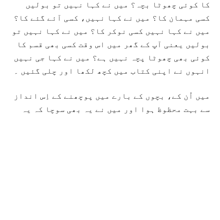
کا کوئی چھوٹا بچہ؟ میں نے کہا نہیں تو بولیں
کسی مہمان کا؟ میں نے کہا نہیں، کسی آئے گئے کا؟
میں نے کہا نہیں کسی نوکر کا؟ میں نے کہا نہیں تو
بولیں یعنی آپ کے گھر میں اس وقت کسی بھی قسم کا
کوئی بھی چھوٹا پچہ نہیں ہے؟ میں نے کہا جی نہیں
انہوں نے اپنی کتاب میں کچھ لکھا اور چلی گئیں ۔
میں اُن کے، بچوں کے بارے میں پوچھنے کے اِس انداز
سے بہت محظوظ ہوا اور میں نے یہ بھی سوچا کہ یہ
خاتون اس قدر گرمی میں کتنی محنت سے اپنا کام کر
رہی ہیں۔
دس پندرہ دن کے بعد پھر گھنٹی بجی اور اتفاْق سے میں ہی
باہر گیا۔ وہی دو لوگ کھڑے تھے دعا سلام کے بعد مسکرا کر
اُسی انداز سے کہنے لگیں آپ کا کوئی چھوٹا بچہ؟ میں ایک
ہلکی سی مسکراہٹ کے ساتھ اُسی انداز سے جواب دیا کہ نہ
تو کوئی ہمارا چھوٹا بچہ، نہ کسی مہمان کا، نہ کسی آئے گئے