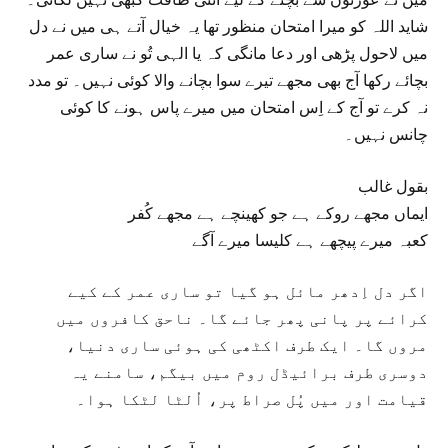
شاید اللہ کو میرا امتحان منظور تھا یہ خیال آتے ہی میں نے دل
میں لاحول پڑھی اور دعا مانگی کہ یا الہی تُو نے ساری عمر
بچائے رکھا آج بھی مجھے تیرے سوا بچانے والا کوئی نہیں۔ تو مدد
نہ کرے تو آج کے اِس امتحان میں میرے پاس ہونے کا کوئی
چانس نہیں۔
بقول غالب
ایماں مجھے روکے ہے جو کھینچے ہے مجھے کُفر
کعبہ میرے پیچھے ہے کلیسا میرے آگے
اگر دل اِدھر مائل ہو گیا تو ساری عمر کے کیے
کرائے پر پانی پھر جائے گا۔ ناحق کافروں میں
مروں گا۔ ایک طرف اکٹھی کی ہوئی ساری دنیا،
دوسری طرف برائیڈل روم میں بیگم، سامنے یہ
قیامت اور میں پُل صراط پر، اُلٹا لٹکا ہوا۔