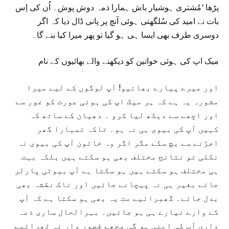
پڑھا ‘مُشتری ہوشیار باش ہمارا ذمہ دوش پوش۔ اُن کی اِس
بات نے امید کی سُلگھتی ہوئی آنچ پر پانی ڈال دیا کہ اگر
دوسری طرف بھی ایسا ہی ہو گیا تو پھر میرا کیا بنے گا۔
میک اپ کی ہوئی خواتین کو دیکھنے والے بھائیوں کے نام
اور میرے پیارے بھائیو! آپ لوگوں کے لیے میرا
مشورہ یہ ہے کہ ہر میک اپ کی ہوئی عورت کو غور سے
اور اچھے سے دیکھ لیا کرو ۔ دھیان کے ساتھ کہ
کہیں آپ کی بیوی ہی نہ ہو۔ تاکہ تمہارا گھر
اجڑنے سے بچ سکے مگر اگر وہ خاتون آپ کی بیوی نہ
نکلی تو نتائج مختلف بھی ہو سکتے ہیں بلکہ بہت
ہی مختلف ہو سکتے ہیں ہو سکتا ہے آپ بیوٹی پارلر
جائے بغیر ہی نہ پہچانے جائیں اور ناک نقشہ بھی
بدل جائے۔ گھبرائیے مت یہ بھی ہو سکتا ہے کہ آپ
کے وارے نیارے ہی ہو جائیں۔ بہرالحال ساری ذمہ
داری آپ کی اپنی ہو گی مجھے قصور وار نہ ٹھرائیے