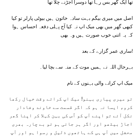
تھا ایک گھر بس رہا تھا دوسرا اجڑنے چلا تھا
اصل میں میری بیگم بہت سادہ خاتون ہیں بیوٹی پارلر تو کیا
کبھی گھر میں بھی میک اپ نہ کیا آج پہلی دفعہ احساس ہوا
کہ یہ اتنی خوب صورت ہیں وہ بھی
ساری عمر گزارے کے بعد!
بہرحال اللہ نے ہمیں موت کے منہ سے بچا لیا۔
میک اپ کرانے والی بہنوں کے نام
تو میری پیاری بہنو! میک اپ کراتے وقت خیال رکھا
کرو، ایسا نہ ہو کہ اگر قسمت سے خاوند وفادار
نکل آئے تو اپنے آپ کو اُس کی بہن کہلا کر اپنا گھر
اجاڑ بیٹھو اور اگر ہر جائی ہو تو بے چارہ بھری
محفل میں آپ ہی کے ہاتھوں ذلیل و رسوا ہو اور آپ