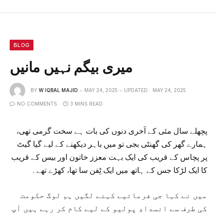
BLOG
میری بیگم نہیں مانیں
BY
W IQBAL MAJID
MAY 24, 2025
UPDATED:
MAY 24, 2025
NO COMMENTS
3 MINS READ
پچھلے سال مئی کے آخری دنوں کی بات ہے سخت گرمی تھی،
ہمارے گھر کی گھنٹی بجی تو میں باہر دیکھنے کے لیے گیا گیٹ
پر پچاس کے قریب کی ایک بہت معزز خاتون اور بیس کے قریب
کا ایک لڑکا جس کے ہاتھ میں ایک ٹِفن سا تھا، کھڑے تھے۔
میں نے کہا جی فرمائیے کہنے لگیں ہم لوگ حکومت
کی طرف سے انسدادِ پولیو کے لیے کام کر رہے ہیں آپ