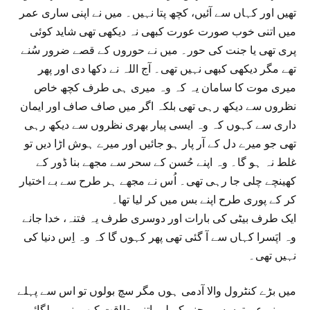
تھیں اور کہاں سے آئیں، کچھ پتا نہیں۔ میں نے اپنی ساری عمر
میں اتنی خوب صورت عورت کبھی نہ دیکھی تھی شاید کوئی
پری تھی یا جنت کی حور۔ میں نے حوروں کے قصے ضرور سُنے
تھے مگر دیکھی کبھی نہیں تھی۔ آج اللہ نے دکھا دی اور پھر
میری موت کا سامان یہ کہ وہ میری ہی طرف کچھ خاص
نظروں سے دیکھ رہی تھی بلکہ اگر میں صاف صاف اور ایمان
داری سے کہوں کہ وہ ایسی پیار بھری نظروں سے دیکھ رہی
تھی جو میرے دل کے آر پار ہو جائیں اور میرے ہوش اڑا دیں تو
غلط نہ ہو گا۔ وہ اپنے حُسن کے سحر سے مجھے بنا ڈور کے
کھینچے چلی جا رہی تھی۔ اُس نے مجھے ہر طرح سے بے اختیار
کر کے پوری طرح اپنے بس میں کر لیا تھا۔
ایک طرف بیٹی کی بارات اور دوسری طرف یہ فتنہ، خدا جانے
وہ اپَسرا کہاں سے آ گئی تھی پھر کہوں گا کہ وہ اِس دنیا کی
نہیں تھی۔
میں بڑے کنٹرول والا آدمی ہوں مگر سچ بولوں تو اس سے پہلے
میں نے عورتوں سے بچنے کے لیے اتنی طاقت کبھی نہیں لگائی۔