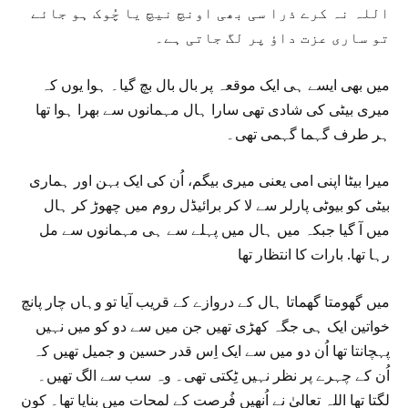
اللہ نہ کرے ذرا سی بھی اونچ نیچ یا چُوک ہو جائے
تو ساری عزت داؤ پر لگ جاتی ہے۔
میں بھی ایسے ہی ایک موقعہ پر بال بال بچ گیا۔ ہوا یوں کہ
میری بیٹی کی شادی تھی سارا ہال مہمانوں سے بھرا ہوا تھا
ہر طرف گہما گہمی تھی۔
میرا بیٹا اپنی امی یعنی میری بیگم، اُن کی ایک بہن اور ہماری
بیٹی کو بیوٹی پارلر سے لا کر برائیڈل روم میں چھوڑ کر ہال
میں آ گیا جبکہ میں ہال میں پہلے سے ہی مہمانوں سے مل
رہا تھا. بارات کا انتظار تھا
میں گھومتا گھماتا ہال کے دروازے کے قریب آیا تو وہاں چار پانچ
خواتین ایک ہی جگہ کھڑی تھیں جن میں سے دو کو میں نہیں
پہچانتا تھا اُن دو میں سے ایک اِس قدر حسین و جمیل تھیں کہ
اُن کے چہرے پر نظر نہیں ٹِکتی تھی۔ وہ سب سے الگ تھیں۔
لگتا تھا اللہ تعالیٰ نے اُنھیں فُرصت کے لمحات میں بنایا تھا۔ کون