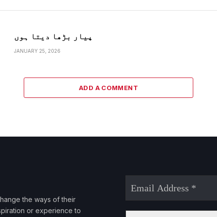
پیار بڑھا دیتا ہوں
JANUARY 25, 2026
ADD A COMMENT
Email
Address
 change the ways of their
*
spiration or experience to