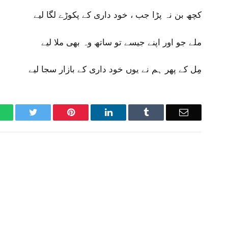
کچھ بن نہ پڑا جب ، خود داری کے پکوڑے لگا لیے
ملے جو اور اپنے جیسے تو ساتھ وہ بھی ملا لیے
مِل کے پھر ہم نے یوں خود داری کے بازار سجا لیے
WhatsApp
Twitter
Pinterest
LinkedIn
Tumblr
Email