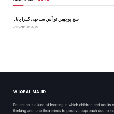
سچ پوچھیں تو اُس سے بھی گہرا پایا۔
JANUARY 30, 2026
W IQBAL MAJID
Education is a kind of learning in which children and adults
thinking and tune their minds to positive approach due to in