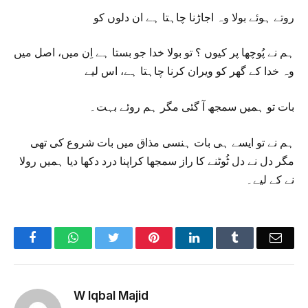
روتے ہوئے بولا وہ اجاڑنا چاہتا ہے ان دلوں کو
ہم نے پُوچھا پر کیوں ؟ تو بولا خدا جو بستا ہے اِن میں، اصل میں
وہ خدا کے گھر کو ویران کرنا چاہتا ہے، اس لیے
بات تو ہمیں سمجھ آ گئی مگر ہم روئے بہت۔
ہم نے تو ایسے ہی بات ہنسی مذاق میں بات شروع کی تھی
مگر دل نے دل ٹُوٹنے کا راز سمجھا کراپنا درد دکھا دیا ہمیں رولا
نے کے لیے۔
Facebook
WhatsApp
Twitter
Pinterest
LinkedIn
Tumblr
Emai
W Iqbal Majid