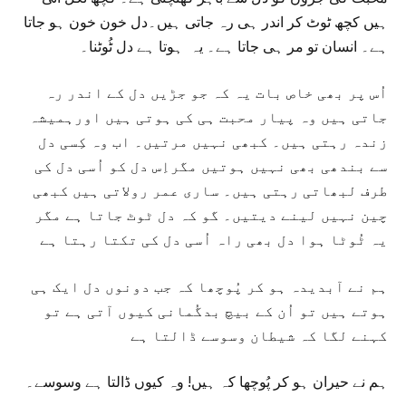
ہیں کچھ ٹوٹ کر اندر ہی رہ جاتی ہیں۔دل خون خون ہو جاتا
ہے۔ انسان تو مر ہی جاتا ہے۔ یہ ہوتا ہے دل ٹُوٹنا۔
اُس پر بھی خاص بات یہ کہ جو جڑیں دل کے اندر رہ
جاتی ہیں وہ پیار محبت ہی کی ہوتی ہیں اورہمیشہ
زندہ رہتی ہیں۔ کبھی نہیں مرتیں۔ اب وہ کِسی دل
سے بندھی بھی نہیں ہوتیں مگراِس دل کو اُسی دل کی
طرف لبھاتی رہتی ہیں۔ ساری عمر رولاتی ہیں کبھی
چین نہیں لینے دیتیں۔ گو کہ دل ٹوٹ جاتا ہے مگر
یہ ٹُوٹا ہوا دل بھی راہ اُسی دل کی تکتا رہتا ہے
ہم نے آبدیدہ ہو کر پُوچھا کہ جب دونوں دل ایک ہی
ہوتے ہیں تو اُن کے بیچ بدگُمانی کیوں آتی ہے تو
کہنے لگا کہ شیطان وسوسے ڈالتا ہے
ہم نے حیران ہو کر پُوچھا کہ ہیں! وہ کیوں ڈالتا ہے وسوسے۔