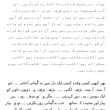
پیار اور محبت کے ڈورے ڈالتا ہے اُس دل پر۔ اور
اُسے کھینچتا ہے اپنی طرف۔ جب یہ ایک دوسرے کے
قریب آتے ہیں تو پیار اور محبت اُن دونوں کو آپس
میں باندھ دیتے ہیں۔ تب دل آپس میں بندھ تو جاتے
ہیں مگر ہوتے دو ہی ہیں پھر اُن دونوں کوایک کرنے
کے لیے پیار اور محبت اپنی جڑیں نکالتے ہیں اور
اُن کو دلوں کے اندر ہی اندر گہرائی تک لے جاتے
ہیں یوں سمجھو کہ پھر دونوں دل ایک ہی ہو جاتے
ہیں اکٹھے دھڑکتے ہیں اکٹھے ہنستے ہیں اکٹھے
مسکراتے ہیں اکٹھے جھُومتے ہیں اکٹھے گاتے ہیں،
خوش رہتے ہیں۔
پھر کبھی کسی وقت کسی ایک دل میں بد گُمانی آجاتی ہے جو
آہستہ آہستہ بڑھنے لگتی ہے۔ بڑھتے بڑھتے وہ دونوں دلوں کو
ایک دوسرے سے دور کردیتی ہے۔ مگر وہ تو بندھے ہوتے ہیں
پیار اور محبت کے ساتھ۔ جب بدگُمانی زور پکڑتی ہے تو وہ پیار
محبت کی جڑوں کو دل سے باہر کھنچتی ہے۔ کچھ نکل آتی