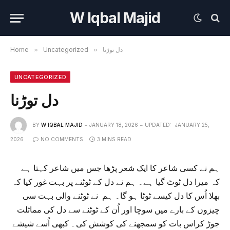
W Iqbal Majid
دل توڑنا
»
Uncategorized
»
Home
UNCATEGORIZED
دل توڑنا
BY
W IQBAL MAJID
JANUARY 18, 2026
UPDATED:
JANUARY 25,
2026
NO COMMENTS
3 MINS READ
ہم نے کسی شاعر کا ایک شعر پڑھا جس میں شاعر کہتا ہے
کہ میرا دل ٹوٹ گیا ہے۔ ہم نے دل کے ٹوٹنے پر بہت غور کیا کہ
بھلا اُس کا دل کیسے ٹوٹا ہو گا۔ ہم نے ٹوٹنے والی بہت سی
چیزوں کے بارے میں سوچا اور اُن کے ٹوٹنے سے دل کی مماثلت
جوڑ کراس بات کو سمجھنے کی کوشش کی۔ کبھی اُسے شیشے