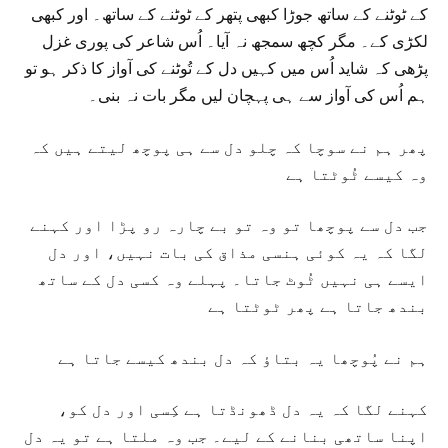
کے ٹوٹنے کے ساتھ جوڑا کبھی پتھر کے ٹوٹنے کے ساتھ۔ اور کبھی
لکڑی کے۔ مگر کچھ سمجھ نہ آیا۔ اُس شاعر کی پوری غزل
پڑھی کہ شاید اُس میں کہیں دل کے تُوٹنے کی آواز کا ذکر ہو تو
ہم اُس کی آواز سے ہی پہچان لیں مگر بات نہ بنی۔
پھر ہم نے سوچا کہ چلو دل سے ہی پوچھ لیتے ہیں کہ
وہ کیسے ٹُوٹتا ہے
جب دل سے پوچھا تو وہ تو بے چارہ رو پڑا اور کہنے
لگا کہ یہ کوئی ہنسی مذاق کی بات نہیں، اور دل
ایسے ہی نہیں ٹُوٹ جاتا۔ پہلے وہ کسی دل کے ساتھ
بندھ جاتا ہے پھر ٹوٹتا ہے
ہم نے پُوچھا یہ بتاؤ کہ دل بندھ کیسے جاتا ہے
کہنے لگا کہ یہ دل ڈھونڈتا ہے کِسی اور دل کو،
اپنا ساتھی بنانے کے لیے۔ جب وہ ملتا ہے تو یہ دل