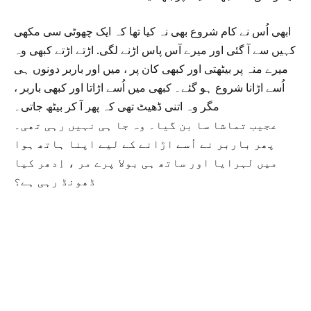
ابھی اُس نے کام شروع بھی نہ کیا تھا کہ ایک چھوٹی سی مکھی
کہیں سے آ گئی اور میرے آس پاس اڑنے لگی‫‫‫. اڑتے اڑتے کبھی وہ
میرے منہ پر بیٹھتی اور کبھی کان پر ، میں اور باربر دونوں ہی
اُسے اڑانا شروع ہو گئے۔ کبھی میں اُسے اڑاتا اور کبھی باربر ،
مگر وہ اتنی ڈھیٹ تھی کہ پھر آ کر بیٹھ جاتی۔
عجیب تماشا سا بن گیا۔ وہ جا ہی نہیں رہی تھی۔
پھر باربر نے اُسے اڑانے کے لیے اپنا ہاتھ ہوا
میں لہرایا اور ساتھ ہی بولا پرے مر ، اِدھر کیا
ڈھونڈ رہی ہے؟
تو میں نے اُسے کہا مجھے پوچھو! اصل میں یہ مکھی میرے اندر
جانا چاہتی ہے اور اندر جانے کا رستہ ڈھونڈ رہی ہے۔ میرا اندر
صاف نہیں ہے۔ ویسے تو دیکھو میں نہا دھو کر آیا ہوں۔ کپڑے
بھی صاف ستھرے پہنے ہیں یہاں کیا ملے گا اِسے۔ یہ مکھی تب
ہٹے گی جب اندر صاف ہو گا
اُسی لمحے دو شعر ہو گئے جو میں نے فورا” ہی لکھ لیے۔ وہ یہ