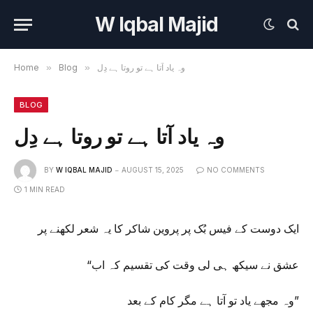
W Iqbal Majid
وہ یاد آتا ہے تو روتا ہے دِل
»
Blog
»
Home
BLOG
وہ یاد آتا ہے تو روتا ہے دِل
BY
W IQBAL MAJID
AUGUST 15, 2025
NO COMMENTS
1 MIN READ
ایک دوست کے فیس بُک پر پروین شاکر کا یہ شعر لکھنے پر
“عشق نے سیکھ ہی لی وقت کی تقسیم کہ اب
وہ مجھے یاد تو آتا ہے مگر کام کے بعد”