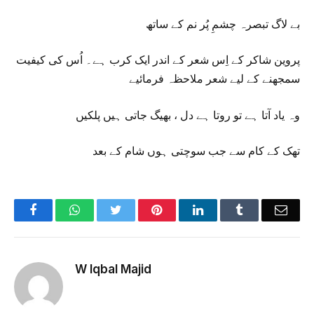
بے لاگ تبصرہ چشمِ پُر نم کے ساتھ
پروین شاکر کے اِس شعر کے اندر ایک کرب ہے۔ اُس کی کیفیت
سمجھنے کے لیے شعر ملاحظہ فرمائیے
وہ یاد آتا ہے تو روتا ہے دل ، بھیگ جاتی ہیں پلکیں
تھک کے کام سے جب سوچتی ہوں شام کے بعد
Facebook
WhatsApp
Twitter
Pinterest
LinkedIn
Tumblr
Emai
W Iqbal Majid