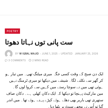
POETRY
ست پانی توں نہاتا دھوتا
BY
W IQBAL MAJID
JUNE 1, 2025
UPDATED:
JANUARY 25, 2026
3 COMMENTS
2 MINS READ
ایک دن صبح کے وقت کسی جگہ میری میٹنگ تھی۔ میں تیار ہو
کر گھر سے نکلنے لگا۔ شیشے میں دیکھا تو میری ٹرمنگ نہیں
ہوئی تھی میں نے سوچا رستے میں کہیں سے کروا لوں گا۔
مین مارکیٹ پہنچا تو دیکھا کہ ایک دکان کھلی ہے۔ دکان صاف
ستھری تھی باربر بھی دھلے ہوئے کپڑے پہنے ہوئے تھا۔ میں اندر
گیا تو اُس نے مجھے سیٹ پر بٹھا دیا۔